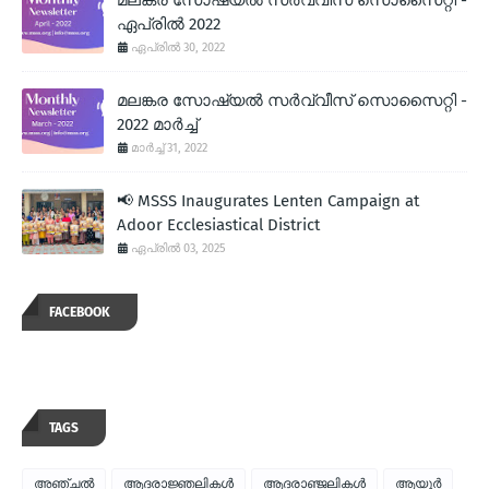
ഏപ്രില്‍ 2022
ഏപ്രിൽ 30, 2022
മലങ്കര സോഷ്യല്‍ സര്‍വ്വീസ് സൊസൈറ്റി -
2022 മാര്‍ച്ച്
മാർച്ച് 31, 2022
📢 MSSS Inaugurates Lenten Campaign at
Adoor Ecclesiastical District
ഏപ്രിൽ 03, 2025
FACEBOOK
TAGS
അഞ്ചല്‍
ആദരാജ്ഞലികള്‍
ആദരാഞ്ജലികള്‍
ആയൂര്‍