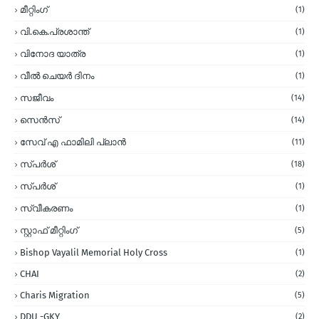
മീറ്റിംഗ്
(1)
വി.കെ.പ്രശാന്ത്
(1)
വിനോദ യാത്ര
(1)
വീല്‍ ചെയര്‍ ദിനം
(1)
സജീവം
(14)
സെന്‍സ്
(14)
സേവ് എ ഫാമിലി പ്ലാന്‍
(11)
സ്പര്‍ശ്
(18)
സ്പർശ്
(1)
സ്വീകരണം
(1)
സ്റ്റാഫ് മീറ്റിംഗ്
(5)
Bishop Vayalil Memorial Holy Cross
(1)
CHAI
(2)
Charis Migration
(5)
DDU -GKY
(2)