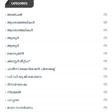
CATEGORIES
അഞ്ചല്‍
(1)
ആദരാജ്ഞലികള്‍
(2)
ആദരാഞ്ജലികള്‍
(1)
ആയൂര്‍
(1)
ആയൂർ
(1)
കൊടുമണ്‍
(1)
ക്ലസ്റ്റര്‍ മീറ്റിംഗ്
(1)
ചാരീസ് മൈഗ്രേഷന്‍ പ്രോജക്ട്
(1)
ഡി.ഡി.യു.ജി.കെ.വൈ
(1)
ദിനാഘോഷം
(1)
നിലമേല്‍
(1)
പാപ്പാല
(1)
ഭവന സന്ദര്‍ശനം
(1)