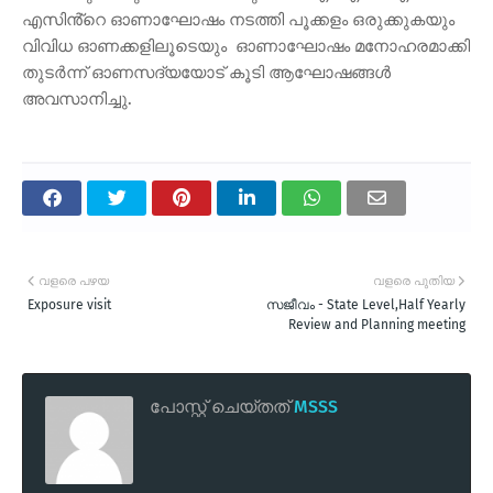
എസിൻ്റെ ഓണാഘോഷം നടത്തി പൂക്കളം ഒരുക്കുകയും
വിവിധ ഓണക്കളിലൂടെയും ഓണാഘോഷം മനോഹരമാക്കി
തുടർന്ന് ഓണസദ്യയോട് കൂടി ആഘോഷങ്ങൾ
അവസാനിച്ചു.
വളരെ പഴയ
വളരെ പുതിയ
Exposure visit
സജീവം - State Level,Half Yearly
Review and Planning meeting
പോസ്റ്റ് ചെയ്തത്
MSSS