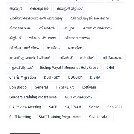
ആയൂർ
കൊടുമണ്‍
ക്ലസ്റ്റര്‍ മീറ്റിംഗ്
ചാരീസ് മൈഗ്രേഷന്‍ പ്രോജക്ട്
ഡി.ഡി.യു.ജി.കെ.വൈ
ദിനാഘോഷം
നിലമേല്‍
പാപ്പാല
ഭവന സന്ദര്‍ശനം
മീറ്റിംഗ്
വി.കെ.പ്രശാന്ത്
വിനോദ യാത്ര
വീല്‍ ചെയര്‍ ദിനം
സജീവം
സെന്‍സ്
സേവ് എ ഫാമിലി പ്ലാന്‍
സ്പര്‍ശ്
സ്പർശ്
സ്വീകരണം
സ്റ്റാഫ് മീറ്റിംഗ്
Bishop Vayalil Memorial Holy Cross
CHAI
Charis Migration
DDU -GKY
DDUGKY
DISHA
Don Bosco
General
HYGINE Kit
Kottiyam
Leaders Training Programme
NGO സന്ദര്‍ശനം
PIA Review Meeting
SAFP
SAJEEVAM
Sense
Sep 2021
Staff Meeting
Staff Training Programme
Yuvakeralam