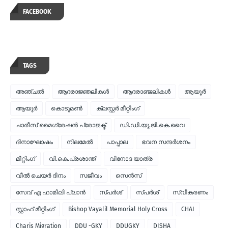
FACEBOOK
TAGS
അഞ്ചല്‍
ആദരാജ്ഞലികള്‍
ആദരാഞ്ജലികള്‍
ആയൂര്‍
ആയൂർ
കൊടുമണ്‍
ക്ലസ്റ്റര്‍ മീറ്റിംഗ്
ചാരീസ് മൈഗ്രേഷന്‍ പ്രോജക്ട്
ഡി.ഡി.യു.ജി.കെ.വൈ
ദിനാഘോഷം
നിലമേല്‍
പാപ്പാല
ഭവന സന്ദര്‍ശനം
മീറ്റിംഗ്
വി.കെ.പ്രശാന്ത്
വിനോദ യാത്ര
വീല്‍ ചെയര്‍ ദിനം
സജീവം
സെന്‍സ്
സേവ് എ ഫാമിലി പ്ലാന്‍
സ്പര്‍ശ്
സ്പർശ്
സ്വീകരണം
സ്റ്റാഫ് മീറ്റിംഗ്
Bishop Vayalil Memorial Holy Cross
CHAI
Charis Migration
DDU -GKY
DDUGKY
DISHA