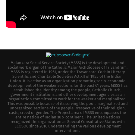
Malankara Social Service Society (MSSS) is the development and
social work organ of the Catholic Major Archdiocese of Trivandrum.
MSSS is registered in 1961, under the Travancore-Cochin Literary
Scientific and Charitable Societies Act XII of 1955 of the Indian
Union. It is active as an organization promoting socio-economic
development of the weaker sections for the past 61 years. MSSS has
established the identity among the people, Catholic Church,
government institutions and other development agencies as an
organization committed to work for the weaker and marginalized.
This was possible because of its serving the poor, marginalized and
unorganized sections of the people irrespective of their religion,
caste, creed or gender. The Project area of MSSS encompasses the
entire nation of Indian sub-continent. The United Nations
recognized the organization as Special Consultative Status with
ECOSOC since 2016 understanding the various development
interventions.