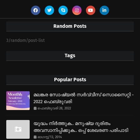
Random Posts
3/random/post-list
Tags
Popular Posts
മലങ്കര സോഷ്യല്‍ സര്‍വ്വീസ് സൊസൈറ്റി -
2022 ഫെബ്രുവരി
ഫെബ്രുവരി 28, 2022
യുദ്ധം നിര്‍ത്തുക.. മനുഷ്യ ദുരിതം
അവസാനിപ്പിക്കുക.. ഒപ്പ് ശേഖരണ പരിപാടി
ഓഗസ്റ്റ് 13, 2014