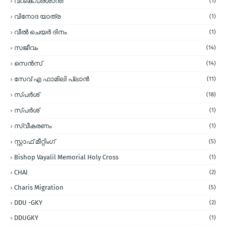
വി.കെ.പ്രശാന്ത്
(1)
വിനോദ യാത്ര
(1)
വീല്‍ ചെയര്‍ ദിനം
(1)
സജീവം
(14)
സെന്‍സ്
(14)
സേവ് എ ഫാമിലി പ്ലാന്‍
(11)
സ്പര്‍ശ്
(18)
സ്പർശ്
(1)
സ്വീകരണം
(1)
സ്റ്റാഫ് മീറ്റിംഗ്
(5)
Bishop Vayalil Memorial Holy Cross
(1)
CHAI
(2)
Charis Migration
(5)
DDU -GKY
(2)
DDUGKY
(1)