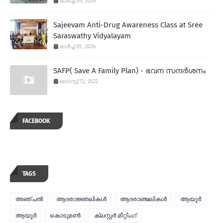
മാർച്ച് 05, 2024
Sajeevam Anti-Drug Awareness Class at Sree
Saraswathy Vidyalayam
മാർച്ച് 05, 2024
SAFP( Save A Family Plan) - ഭവന സന്ദര്‍ശനം
ഓഗസ്റ്റ് 12, 2022
FACEBOOK
TAGS
അഞ്ചല്‍
ആദരാജ്ഞലികള്‍
ആദരാഞ്ജലികള്‍
ആയൂര്‍
ആയൂർ
കൊടുമണ്‍
ക്ലസ്റ്റര്‍ മീറ്റിംഗ്