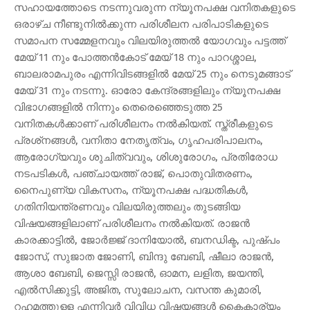
സഹായത്തോടെ നടന്നുവരുന്ന ന്യൂനപക്ഷ വനിതകളുടെ
ഒരാഴ്ച നീണ്ടുനില്‍ക്കുന്ന പരിശീലന പരിപാടികളുടെ
സമാപന സമ്മേളനവും വിലയിരുത്തല്‍ യോഗവും പട്ടത്ത്
മേയ് 11 നും പോത്തന്‍കോട് മേയ് 18 നും പാറശ്ശാല,
ബാലരാമപുരം എന്നിവിടങ്ങളില്‍ മേയ് 25 നും നെടുമങ്ങാട്
മേയ് 31 നും നടന്നു. ഓരോ കേന്ദ്രങ്ങളിലും ന്യൂനപക്ഷ
വിഭാഗങ്ങളില്‍ നിന്നും തെരെഞ്ഞെടുത്ത 25
വനിതകള്‍ക്കാണ് പരിശീലനം നല്‍കിയത്. സ്ത്രീകളുടെ
പ്രശ്‌നങ്ങള്‍, വനിതാ നേതൃത്വം, ഗൃഹപരിപാലനം,
ആരോഗ്യവും ശുചിത്വവും, ശിശുരോഗം, പ്രതിരോധ
നടപടികള്‍, പഞ്ചായത്ത് രാജ്, പൊതുവിതരണം,
നൈപുണ്യ വികസനം, ന്യൂനപക്ഷ പദ്ധതികള്‍,
ഗതിനിയന്ത്രണവും വിലയിരുത്തലും തുടങ്ങിയ
വിഷയങ്ങളിലാണ് പരിശീലനം നല്‍കിയത്. രാജന്‍
കാരക്കാട്ടില്‍, ജോര്‍ജ്ജ് ദാനിയോല്‍, ബനഡിക്ട, പുഷ്പം
ജോസ്, സുജാത ജോണി, ബിന്ദു ബേബി, ഷീലാ രാജന്‍,
ആശാ ബേബി, ജെസ്സി രാജന്‍, ഓമന, ലളിത, ജയന്തി,
എല്‍സിക്കുട്ടി, അജിത, സുലോചന, വസന്ത കുമാരി,
റഹമത്തുള്ള എന്നിവര്‍ വിവിധ വിഷയങ്ങള്‍ കൈകാര്യം