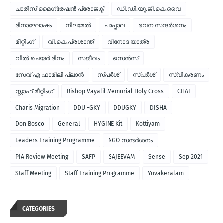
ചാരീസ് മൈഗ്രേഷന്‍ പ്രോജക്ട്
ഡി.ഡി.യു.ജി.കെ.വൈ
ദിനാഘോഷം
നിലമേല്‍
പാപ്പാല
ഭവന സന്ദര്‍ശനം
മീറ്റിംഗ്
വി.കെ.പ്രശാന്ത്
വിനോദ യാത്ര
വീല്‍ ചെയര്‍ ദിനം
സജീവം
സെന്‍സ്
സേവ് എ ഫാമിലി പ്ലാന്‍
സ്പര്‍ശ്
സ്പർശ്
സ്വീകരണം
സ്റ്റാഫ് മീറ്റിംഗ്
Bishop Vayalil Memorial Holy Cross
CHAI
Charis Migration
DDU -GKY
DDUGKY
DISHA
Don Bosco
General
HYGINE Kit
Kottiyam
Leaders Training Programme
NGO സന്ദര്‍ശനം
PIA Review Meeting
SAFP
SAJEEVAM
Sense
Sep 2021
Staff Meeting
Staff Training Programme
Yuvakeralam
CATEGORIES