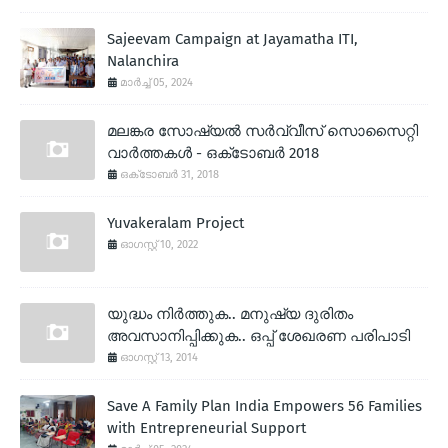
Sajeevam Campaign at Jayamatha ITI,
Nalanchira
മാർച്ച് 05, 2024
മലങ്കര സോഷ്യല്‍ സര്‍വ്വീസ് സൊസൈറ്റി
വാര്‍ത്തകള്‍ - ഒക്‌ടോബര്‍ 2018
ഒക്‌ടോബർ 31, 2018
Yuvakeralam Project
ഓഗസ്റ്റ് 10, 2022
യുദ്ധം നിര്‍ത്തുക.. മനുഷ്യ ദുരിതം
അവസാനിപ്പിക്കുക.. ഒപ്പ് ശേഖരണ പരിപാടി
ഓഗസ്റ്റ് 13, 2014
Save A Family Plan India Empowers 56 Families
with Entrepreneurial Support