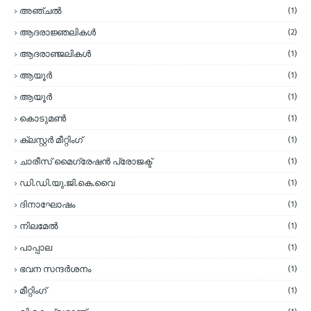
അഞ്ചല്‍
(1)
ആദരാജ്ഞലികള്‍
(2)
ആദരാഞ്ജലികള്‍
(1)
ആയൂര്‍
(1)
ആയൂർ
(1)
കൊടുമണ്‍
(1)
ക്ലസ്റ്റര്‍ മീറ്റിംഗ്
(1)
ചാരീസ് മൈഗ്രേഷന്‍ പ്രോജക്ട്
(1)
ഡി.ഡി.യു.ജി.കെ.വൈ
(1)
ദിനാഘോഷം
(1)
നിലമേല്‍
(1)
പാപ്പാല
(1)
ഭവന സന്ദര്‍ശനം
(1)
മീറ്റിംഗ്
(1)