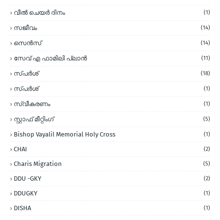
വീല്‍ ചെയര്‍ ദിനം
(1)
സജീവം
(14)
സെന്‍സ്
(14)
സേവ് എ ഫാമിലി പ്ലാന്‍
(11)
സ്പര്‍ശ്
(18)
സ്പർശ്
(1)
സ്വീകരണം
(1)
സ്റ്റാഫ് മീറ്റിംഗ്
(5)
Bishop Vayalil Memorial Holy Cross
(1)
CHAI
(2)
Charis Migration
(5)
DDU -GKY
(2)
DDUGKY
(1)
DISHA
(1)