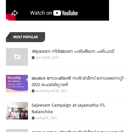
MOST POPULAR
ആഭരണ നിര്‍മ്മാണ പരിശീലന പരിപാടി
ഓഗസ്റ്റ് 02, 2014
മലങ്കര സോഷ്യല്‍ സര്‍വ്വീസ് സൊസൈറ്റി -
2022 ഫെബ്രുവരി
ഫെബ്രുവരി 28, 2022
Sajeevam Campaign at Jayamatha ITI,
Nalanchira
മാർച്ച് 05, 2024