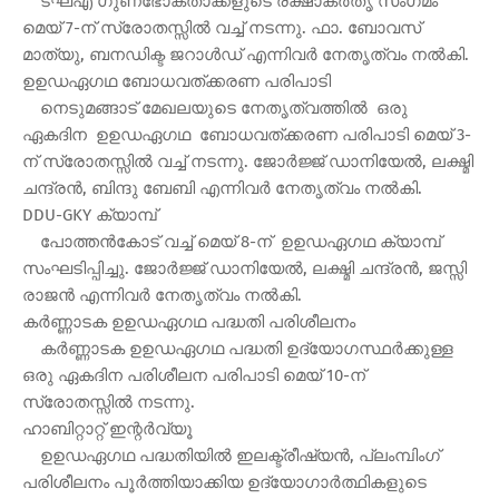
ടഘഎ ഗുണഭോക്താക്കളുടെ രക്ഷാകര്‍തൃ സംഗമം
മെയ് 7-ന് സ്രോതസ്സില്‍ വച്ച് നടന്നു. ഫാ. ബോവസ്
മാത്യു, ബനഡിക്ട ജറാള്‍ഡ് എന്നിവര്‍ നേതൃത്വം നല്‍കി.
ഉഉഡഏഗഥ ബോധവത്ക്കരണ പരിപാടി
നെടുമങ്ങാട് മേഖലയുടെ നേതൃത്വത്തില്‍ ഒരു
ഏകദിന ഉഉഡഏഗഥ ബോധവത്ക്കരണ പരിപാടി മെയ് 3-
ന് സ്രോതസ്സില്‍ വച്ച് നടന്നു. ജോര്‍ജ്ജ് ഡാനിയേല്‍, ലക്ഷ്മി
ചന്ദ്രന്‍, ബിന്ദു ബേബി എന്നിവര്‍ നേതൃത്വം നല്‍കി.
DDU-GKY ക്യാമ്പ്
പോത്തന്‍കോട് വച്ച് മെയ് 8-ന് ഉഉഡഏഗഥ ക്യാമ്പ്
സംഘടിപ്പിച്ചു. ജോര്‍ജ്ജ് ഡാനിയേല്‍, ലക്ഷ്മി ചന്ദ്രന്‍, ജസ്സി
രാജന്‍ എന്നിവര്‍ നേതൃത്വം നല്‍കി.
കര്‍ണ്ണാടക ഉഉഡഏഗഥ പദ്ധതി പരിശീലനം
കര്‍ണ്ണാടക ഉഉഡഏഗഥ പദ്ധതി ഉദ്യോഗസ്ഥര്‍ക്കുള്ള
ഒരു ഏകദിന പരിശീലന പരിപാടി മെയ് 10-ന്
സ്രോതസ്സില്‍ നടന്നു.
ഹാബിറ്റാറ്റ് ഇന്റര്‍വ്യൂ
ഉഉഡഏഗഥ പദ്ധതിയില്‍ ഇലക്ട്രീഷ്യന്‍, പ്ലംമ്പിംഗ്
പരിശീലനം പൂര്‍ത്തിയാക്കിയ ഉദ്യോഗാര്‍ത്ഥികളുടെ