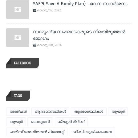
SAFP( Save A Family Plan) - ഭവന സന്ദര്‍ശനം
ഓഗസ്റ്റ് 12, 2022
സാമൂഹ്യ സംഘാടകരുടെ വിലയിരുത്തല്‍
യോഗം
ഓഗസ്റ്റ് 08, 2014
FACEBOOK
TAGS
അഞ്ചല്‍
ആദരാജ്ഞലികള്‍
ആദരാഞ്ജലികള്‍
ആയൂര്‍
ആയൂർ
കൊടുമണ്‍
ക്ലസ്റ്റര്‍ മീറ്റിംഗ്
ചാരീസ് മൈഗ്രേഷന്‍ പ്രോജക്ട്
ഡി.ഡി.യു.ജി.കെ.വൈ