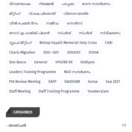
ദിനാഘോഷം
നിലമേല്‍
പാപ്പാല
ഭവന സന്ദര്‍ശനം
മീറ്റിംഗ്
വി.കെ.പ്രശാന്ത്
വിനോദ യാത്ര
വീല്‍ ചെയര്‍ ദിനം
സജീവം
സെന്‍സ്
സേവ് എ ഫാമിലി പ്ലാന്‍
സ്പര്‍ശ്
സ്പർശ്
സ്വീകരണം
സ്റ്റാഫ് മീറ്റിംഗ്
Bishop Vayalil Memorial Holy Cross
CHAI
Charis Migration
DDU -GKY
DDUGKY
DISHA
Don Bosco
General
HYGINE Kit
Kottiyam
Leaders Training Programme
NGO സന്ദര്‍ശനം
PIA Review Meeting
SAFP
SAJEEVAM
Sense
Sep 2021
Staff Meeting
Staff Training Programme
Yuvakeralam
CATEGORIES
അഞ്ചല്‍
(1)