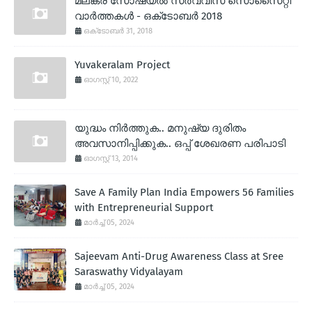
മലങ്കര സോഷ്യല്‍ സര്‍വ്വീസ് സൊസൈറ്റി
വാര്‍ത്തകള്‍ - ഒക്‌ടോബര്‍ 2018
ഒക്‌ടോബർ 31, 2018
Yuvakeralam Project
ഓഗസ്റ്റ് 10, 2022
യുദ്ധം നിര്‍ത്തുക.. മനുഷ്യ ദുരിതം
അവസാനിപ്പിക്കുക.. ഒപ്പ് ശേഖരണ പരിപാടി
ഓഗസ്റ്റ് 13, 2014
Save A Family Plan India Empowers 56 Families
with Entrepreneurial Support
മാർച്ച് 05, 2024
Sajeevam Anti-Drug Awareness Class at Sree
Saraswathy Vidyalayam
മാർച്ച് 05, 2024