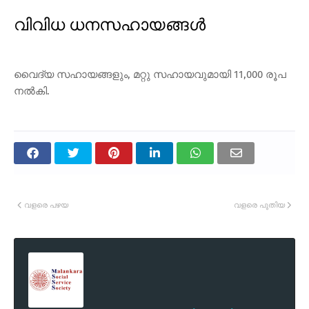
വിവിധ ധനസഹായങ്ങള്‍
വൈദ്യ സഹായങ്ങളും, മറ്റു സഹായവുമായി 11,000 രൂപ
നല്‍കി.
വളരെ പഴയ
വളരെ പുതിയ