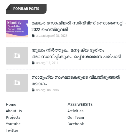
POPULAR POSTS
മലങ്കര സോഷ്യല്‍ സര്‍വ്വീസ് സൊസൈറ്റി -
2022 ഫെബ്രുവരി
ഫെബ്രുവരി 28, 2022
യുദ്ധം നിര്‍ത്തുക.. മനുഷ്യ ദുരിതം
അവസാനിപ്പിക്കുക.. ഒപ്പ് ശേഖരണ പരിപാടി
ഓഗസ്റ്റ് 13, 2014
സാമൂഹ്യ സംഘാടകരുടെ വിലയിരുത്തല്‍
യോഗം
ഓഗസ്റ്റ് 08, 2014
Home
MSSS WEBSITE
About Us
Activities
Projects
Our Team
Youtube
Facebook
Twitter