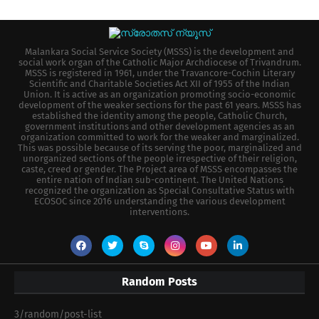
Malankara Social Service Society (MSSS) is the development and
social work organ of the Catholic Major Archdiocese of Trivandrum.
MSSS is registered in 1961, under the Travancore-Cochin Literary
Scientific and Charitable Societies Act XII of 1955 of the Indian
Union. It is active as an organization promoting socio-economic
development of the weaker sections for the past 61 years. MSSS has
established the identity among the people, Catholic Church,
government institutions and other development agencies as an
organization committed to work for the weaker and marginalized.
This was possible because of its serving the poor, marginalized and
unorganized sections of the people irrespective of their religion,
caste, creed or gender. The Project area of MSSS encompasses the
entire nation of Indian sub-continent. The United Nations
recognized the organization as Special Consultative Status with
ECOSOC since 2016 understanding the various development
interventions.
Random Posts
3/random/post-list