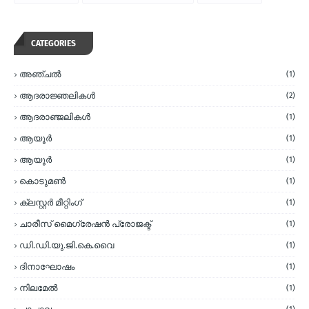
CATEGORIES
അഞ്ചല്‍
(1)
ആദരാജ്ഞലികള്‍
(2)
ആദരാഞ്ജലികള്‍
(1)
ആയൂര്‍
(1)
ആയൂർ
(1)
കൊടുമണ്‍
(1)
ക്ലസ്റ്റര്‍ മീറ്റിംഗ്
(1)
ചാരീസ് മൈഗ്രേഷന്‍ പ്രോജക്ട്
(1)
ഡി.ഡി.യു.ജി.കെ.വൈ
(1)
ദിനാഘോഷം
(1)
നിലമേല്‍
(1)