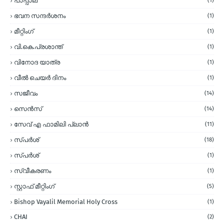
പാപ്പാല
(1)
ഭവന സന്ദര്‍ശനം
(1)
മീറ്റിംഗ്
(1)
വി.കെ.പ്രശാന്ത്
(1)
വിനോദ യാത്ര
(1)
വീല്‍ ചെയര്‍ ദിനം
(1)
സജീവം
(14)
സെന്‍സ്
(14)
സേവ് എ ഫാമിലി പ്ലാന്‍
(11)
സ്പര്‍ശ്
(18)
സ്പർശ്
(1)
സ്വീകരണം
(1)
സ്റ്റാഫ് മീറ്റിംഗ്
(5)
Bishop Vayalil Memorial Holy Cross
(1)
CHAI
(2)