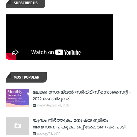
SUBSCRIBE US
MOST POPULAR
മലങ്കര സോഷ്യല്‍ സര്‍വ്വീസ് സൊസൈറ്റി -
2022 ഫെബ്രുവരി
ഫെബ്രുവരി 28, 2022
യുദ്ധം നിര്‍ത്തുക.. മനുഷ്യ ദുരിതം
അവസാനിപ്പിക്കുക.. ഒപ്പ് ശേഖരണ പരിപാടി
ഓഗസ്റ്റ് 13, 2014