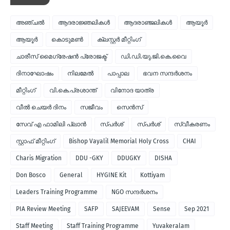
അഞ്ചല്‍
ആദരാജ്ഞലികള്‍
ആദരാഞ്ജലികള്‍
ആയൂര്‍
ആയൂർ
കൊടുമണ്‍
ക്ലസ്റ്റര്‍ മീറ്റിംഗ്
ചാരീസ് മൈഗ്രേഷന്‍ പ്രോജക്ട്
ഡി.ഡി.യു.ജി.കെ.വൈ
ദിനാഘോഷം
നിലമേല്‍
പാപ്പാല
ഭവന സന്ദര്‍ശനം
മീറ്റിംഗ്
വി.കെ.പ്രശാന്ത്
വിനോദ യാത്ര
വീല്‍ ചെയര്‍ ദിനം
സജീവം
സെന്‍സ്
സേവ് എ ഫാമിലി പ്ലാന്‍
സ്പര്‍ശ്
സ്പർശ്
സ്വീകരണം
സ്റ്റാഫ് മീറ്റിംഗ്
Bishop Vayalil Memorial Holy Cross
CHAI
Charis Migration
DDU -GKY
DDUGKY
DISHA
Don Bosco
General
HYGINE Kit
Kottiyam
Leaders Training Programme
NGO സന്ദര്‍ശനം
PIA Review Meeting
SAFP
SAJEEVAM
Sense
Sep 2021
Staff Meeting
Staff Training Programme
Yuvakeralam