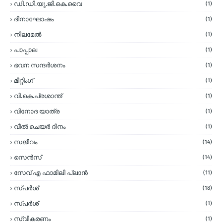
ഡി.ഡി.യു.ജി.കെ.വൈ
(1)
ദിനാഘോഷം
(1)
നിലമേല്‍
(1)
പാപ്പാല
(1)
ഭവന സന്ദര്‍ശനം
(1)
മീറ്റിംഗ്
(1)
വി.കെ.പ്രശാന്ത്
(1)
വിനോദ യാത്ര
(1)
വീല്‍ ചെയര്‍ ദിനം
(1)
സജീവം
(14)
സെന്‍സ്
(14)
സേവ് എ ഫാമിലി പ്ലാന്‍
(11)
സ്പര്‍ശ്
(18)
സ്പർശ്
(1)
സ്വീകരണം
(1)