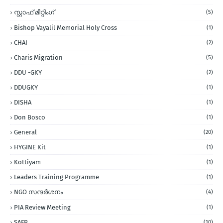
സ്റ്റാഫ് മീറ്റിംഗ്
(5)
Bishop Vayalil Memorial Holy Cross
(1)
CHAI
(2)
Charis Migration
(5)
DDU -GKY
(2)
DDUGKY
(1)
DISHA
(1)
Don Bosco
(1)
General
(20)
HYGINE Kit
(1)
Kottiyam
(1)
Leaders Training Programme
(1)
NGO സന്ദര്‍ശനം
(4)
PIA Review Meeting
(1)
SAFP
(10)