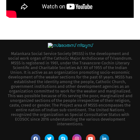
Malankara Social Service Society (MSSS) is the development and
social work organ of the Catholic Major Archdiocese of Trivandrum.
MSSS is registered in 1961, under the Travancore-Cochin Literary
Scientific and Charitable Societies Act XII of 1955 of the Indian
Union. It is active as an organization promoting socio-economic
development of the weaker sections for the past 61 years. MSSS has
established the identity among the people, Catholic Church,
government institutions and other development agencies as an
organization committed to work for the weaker and marginalized.
This was possible because of its serving the poor, marginalized and
unorganized sections of the people irrespective of their religion,
caste, creed or gender. The Project area of MSSS encompasses the
entire nation of Indian sub-continent. The United Nations
recognized the organization as Special Consultative Status with
ECOSOC since 2016 understanding the various development
interventions.