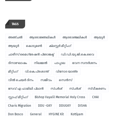
TAGS
അഞ്ചല്‍
ആദരാജ്ഞലികള്‍
ആദരാഞ്ജലികള്‍
ആയൂര്‍
ആയൂർ
കൊടുമണ്‍
ക്ലസ്റ്റര്‍ മീറ്റിംഗ്
ചാരീസ് മൈഗ്രേഷന്‍ പ്രോജക്ട്
ഡി.ഡി.യു.ജി.കെ.വൈ
ദിനാഘോഷം
നിലമേല്‍
പാപ്പാല
ഭവന സന്ദര്‍ശനം
മീറ്റിംഗ്
വി.കെ.പ്രശാന്ത്
വിനോദ യാത്ര
വീല്‍ ചെയര്‍ ദിനം
സജീവം
സെന്‍സ്
സേവ് എ ഫാമിലി പ്ലാന്‍
സ്പര്‍ശ്
സ്പർശ്
സ്വീകരണം
സ്റ്റാഫ് മീറ്റിംഗ്
Bishop Vayalil Memorial Holy Cross
CHAI
Charis Migration
DDU -GKY
DDUGKY
DISHA
Don Bosco
General
HYGINE Kit
Kottiyam