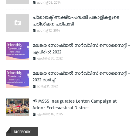
ഓഗസ്റ്റ് 08, 2014
പ്രോജക്ട് അക്ഷ്യ-പദ്ധതി പങ്കാളികളുടെ
പരിശീലന പരിപാടി
ഓഗസ്റ്റ് 12, 2014
മലങ്കര സോഷ്യല്‍ സര്‍വ്വീസ് സൊസൈറ്റി -
ഏപ്രില്‍ 2022
ഏപ്രിൽ 30, 2022
മലങ്കര സോഷ്യല്‍ സര്‍വ്വീസ് സൊസൈറ്റി -
2022 മാര്‍ച്ച്
മാർച്ച് 31, 2022
📢 MSSS Inaugurates Lenten Campaign at
Adoor Ecclesiastical District
ഏപ്രിൽ 03, 2025
FACEBOOK