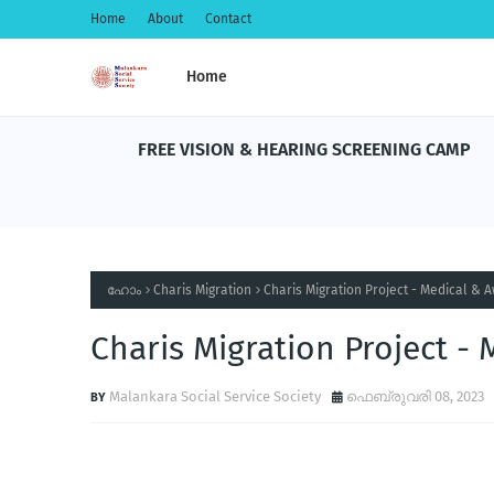
Home
About
Contact
Home
Program
FREE VISION & HEARING SCREENING CAMP
ഹോം
Charis Migration
Charis Migration Project - Medical &
Charis Migration Project -
Malankara Social Service Society
ഫെബ്രുവരി 08, 2023