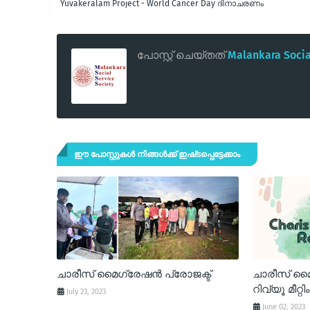
Yuvakeralam Project - World Cancer Day ദിനാചരണം
പോസ്റ്റ് ചെയ്തത്
Malankara Social
ഈ പോസ്റ്റുകൾ നിങ്ങൾക്ക് ഇഷ്‌‌ടപ്പെട്ടേക്കാം
ചാരീസ് മൈഗ്രേഷന്‍ പ്രോജക്ട്
ചാരീസ് മൈഗ
റിവ്യൂ മീറ്റി
July 23, 2023
June 02, 2023