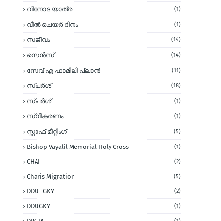
വിനോദ യാത്ര
(1)
വീല്‍ ചെയര്‍ ദിനം
(1)
സജീവം
(14)
സെന്‍സ്
(14)
സേവ് എ ഫാമിലി പ്ലാന്‍
(11)
സ്പര്‍ശ്
(18)
സ്പർശ്
(1)
സ്വീകരണം
(1)
സ്റ്റാഫ് മീറ്റിംഗ്
(5)
Bishop Vayalil Memorial Holy Cross
(1)
CHAI
(2)
Charis Migration
(5)
DDU -GKY
(2)
DDUGKY
(1)
DISHA
(1)