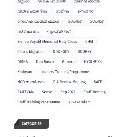
മീറ്റിംഗ്
വി.കെ.പ്രശാന്ത്
വിനോദ യാത്ര
വീല്‍ ചെയര്‍ ദിനം
സജീവം
സെന്‍സ്
സേവ് എ ഫാമിലി പ്ലാന്‍
സ്പര്‍ശ്
സ്പർശ്
സ്വീകരണം
സ്റ്റാഫ് മീറ്റിംഗ്
Bishop Vayalil Memorial Holy Cross
CHAI
Charis Migration
DDU -GKY
DDUGKY
DISHA
Don Bosco
General
HYGINE Kit
Kottiyam
Leaders Training Programme
NGO സന്ദര്‍ശനം
PIA Review Meeting
SAFP
SAJEEVAM
Sense
Sep 2021
Staff Meeting
Staff Training Programme
Yuvakeralam
CATEGORIES