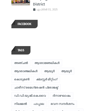
District
ഏപ്രിൽ 03, 2025
FACEBOOK
TAGS
അഞ്ചല്‍
ആദരാജ്ഞലികള്‍
ആദരാഞ്ജലികള്‍
ആയൂര്‍
ആയൂർ
കൊടുമണ്‍
ക്ലസ്റ്റര്‍ മീറ്റിംഗ്
ചാരീസ് മൈഗ്രേഷന്‍ പ്രോജക്ട്
ഡി.ഡി.യു.ജി.കെ.വൈ
ദിനാഘോഷം
നിലമേല്‍
പാപ്പാല
ഭവന സന്ദര്‍ശനം