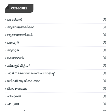
CATEGORIES
അഞ്ചല്‍
(1)
ആദരാജ്ഞലികള്‍
(2)
ആദരാഞ്ജലികള്‍
(1)
ആയൂര്‍
(1)
ആയൂർ
(1)
കൊടുമണ്‍
(1)
ക്ലസ്റ്റര്‍ മീറ്റിംഗ്
(1)
ചാരീസ് മൈഗ്രേഷന്‍ പ്രോജക്ട്
(1)
ഡി.ഡി.യു.ജി.കെ.വൈ
(1)
ദിനാഘോഷം
(1)
നിലമേല്‍
(1)
പാപ്പാല
(1)