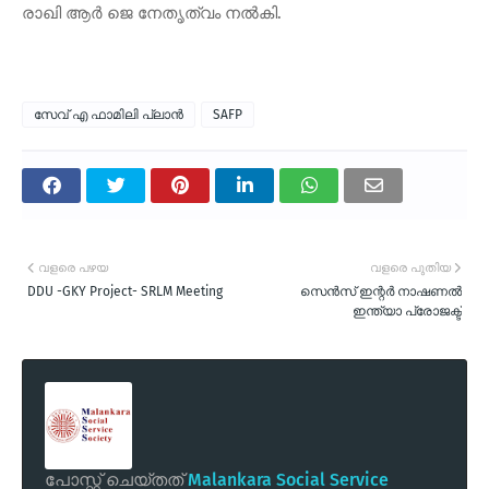
രാഖി ആര്‍ ജെ നേതൃത്വം നല്‍കി.
സേവ് എ ഫാമിലി പ്ലാന്‍
SAFP
വളരെ പഴയ
വളരെ പുതിയ
DDU -GKY Project- SRLM Meeting
സെന്‍സ് ഇന്റര്‍ നാഷണല്‍
ഇന്ത്യാ പ്രോജക്ട്
പോസ്റ്റ് ചെയ്തത്
Malankara Social Service