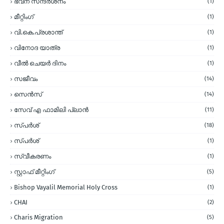
ഭവന സന്ദര്‍ശനം
(1)
മീറ്റിംഗ്
(1)
വി.കെ.പ്രശാന്ത്
(1)
വിനോദ യാത്ര
(1)
വീല്‍ ചെയര്‍ ദിനം
(1)
സജീവം
(14)
സെന്‍സ്
(14)
സേവ് എ ഫാമിലി പ്ലാന്‍
(11)
സ്പര്‍ശ്
(18)
സ്പർശ്
(1)
സ്വീകരണം
(1)
സ്റ്റാഫ് മീറ്റിംഗ്
(5)
Bishop Vayalil Memorial Holy Cross
(1)
CHAI
(2)
Charis Migration
(5)