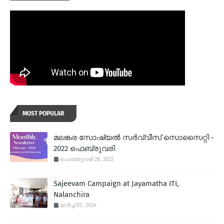
MOST POPULAR
മലങ്കര സോഷ്യല്‍ സര്‍വ്വീസ് സൊസൈറ്റി -
2022 ഫെബ്രുവരി
ഫെബ്രുവരി 28, 2022
Sajeevam Campaign at Jayamatha ITI,
Nalanchira
മാർച്ച് 05, 2024