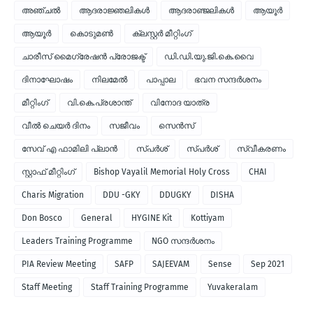
അഞ്ചല്‍
ആദരാജ്ഞലികള്‍
ആദരാഞ്ജലികള്‍
ആയൂര്‍
ആയൂർ
കൊടുമണ്‍
ക്ലസ്റ്റര്‍ മീറ്റിംഗ്
ചാരീസ് മൈഗ്രേഷന്‍ പ്രോജക്ട്
ഡി.ഡി.യു.ജി.കെ.വൈ
ദിനാഘോഷം
നിലമേല്‍
പാപ്പാല
ഭവന സന്ദര്‍ശനം
മീറ്റിംഗ്
വി.കെ.പ്രശാന്ത്
വിനോദ യാത്ര
വീല്‍ ചെയര്‍ ദിനം
സജീവം
സെന്‍സ്
സേവ് എ ഫാമിലി പ്ലാന്‍
സ്പര്‍ശ്
സ്പർശ്
സ്വീകരണം
സ്റ്റാഫ് മീറ്റിംഗ്
Bishop Vayalil Memorial Holy Cross
CHAI
Charis Migration
DDU -GKY
DDUGKY
DISHA
Don Bosco
General
HYGINE Kit
Kottiyam
Leaders Training Programme
NGO സന്ദര്‍ശനം
PIA Review Meeting
SAFP
SAJEEVAM
Sense
Sep 2021
Staff Meeting
Staff Training Programme
Yuvakeralam