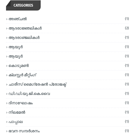
CATEGORIES
അഞ്ചല്‍
(1)
ആദരാജ്ഞലികള്‍
(2)
ആദരാഞ്ജലികള്‍
(1)
ആയൂര്‍
(1)
ആയൂർ
(1)
കൊടുമണ്‍
(1)
ക്ലസ്റ്റര്‍ മീറ്റിംഗ്
(1)
ചാരീസ് മൈഗ്രേഷന്‍ പ്രോജക്ട്
(1)
ഡി.ഡി.യു.ജി.കെ.വൈ
(1)
ദിനാഘോഷം
(1)
നിലമേല്‍
(1)
പാപ്പാല
(1)
ഭവന സന്ദര്‍ശനം
(1)