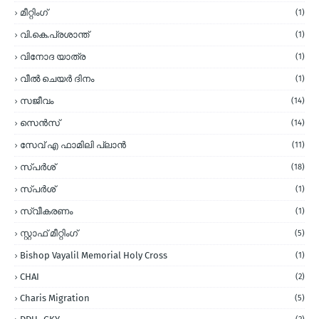
മീറ്റിംഗ്
(1)
വി.കെ.പ്രശാന്ത്
(1)
വിനോദ യാത്ര
(1)
വീല്‍ ചെയര്‍ ദിനം
(1)
സജീവം
(14)
സെന്‍സ്
(14)
സേവ് എ ഫാമിലി പ്ലാന്‍
(11)
സ്പര്‍ശ്
(18)
സ്പർശ്
(1)
സ്വീകരണം
(1)
സ്റ്റാഫ് മീറ്റിംഗ്
(5)
Bishop Vayalil Memorial Holy Cross
(1)
CHAI
(2)
Charis Migration
(5)