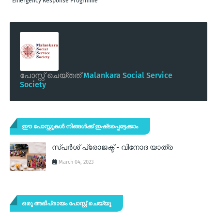
Emergency Response Progrmme
പോസ്റ്റ് ചെയ്തത്
Malankara Social Service
Society
ഈ പോസ്റ്റുകൾ നിങ്ങൾക്ക് ഇഷ്‌‌ടപ്പെട്ടേക്കാം
സ്പര്‍ശ് പ്രോജക്ട് - വിനോദ യാത്ര
March 04, 2023
ഒരു അഭിപ്രായം പോസ്റ്റ് ചെയ്യൂ