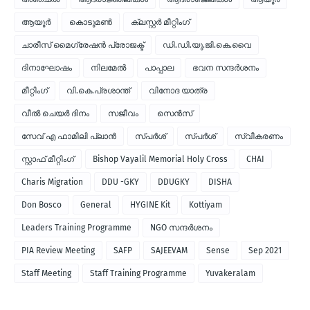
ആയൂർ
കൊടുമണ്‍
ക്ലസ്റ്റര്‍ മീറ്റിംഗ്
ചാരീസ് മൈഗ്രേഷന്‍ പ്രോജക്ട്
ഡി.ഡി.യു.ജി.കെ.വൈ
ദിനാഘോഷം
നിലമേല്‍
പാപ്പാല
ഭവന സന്ദര്‍ശനം
മീറ്റിംഗ്
വി.കെ.പ്രശാന്ത്
വിനോദ യാത്ര
വീല്‍ ചെയര്‍ ദിനം
സജീവം
സെന്‍സ്
സേവ് എ ഫാമിലി പ്ലാന്‍
സ്പര്‍ശ്
സ്പർശ്
സ്വീകരണം
സ്റ്റാഫ് മീറ്റിംഗ്
Bishop Vayalil Memorial Holy Cross
CHAI
Charis Migration
DDU -GKY
DDUGKY
DISHA
Don Bosco
General
HYGINE Kit
Kottiyam
Leaders Training Programme
NGO സന്ദര്‍ശനം
PIA Review Meeting
SAFP
SAJEEVAM
Sense
Sep 2021
Staff Meeting
Staff Training Programme
Yuvakeralam