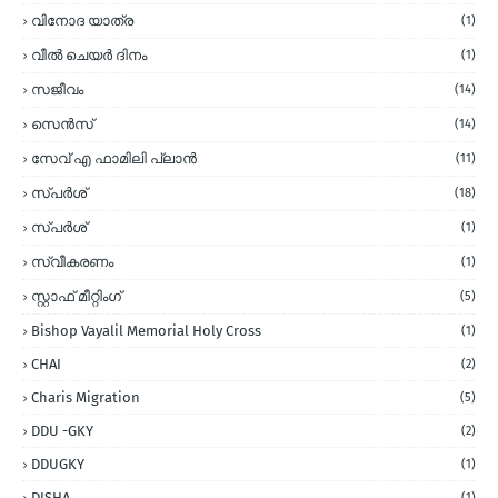
വിനോദ യാത്ര
(1)
വീല്‍ ചെയര്‍ ദിനം
(1)
സജീവം
(14)
സെന്‍സ്
(14)
സേവ് എ ഫാമിലി പ്ലാന്‍
(11)
സ്പര്‍ശ്
(18)
സ്പർശ്
(1)
സ്വീകരണം
(1)
സ്റ്റാഫ് മീറ്റിംഗ്
(5)
Bishop Vayalil Memorial Holy Cross
(1)
CHAI
(2)
Charis Migration
(5)
DDU -GKY
(2)
DDUGKY
(1)
DISHA
(1)