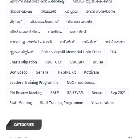
ചാരീസ് മൈഗ്രേഷന്‍ പ്രോജക്ട്
ഡി.ഡി.യു.ജി.കെ.വൈ
ദിനാഘോഷം
നിലമേല്‍
പാപ്പാല
ഭവന സന്ദര്‍ശനം
മീറ്റിംഗ്
വി.കെ.പ്രശാന്ത്
വിനോദ യാത്ര
വീല്‍ ചെയര്‍ ദിനം
സജീവം
സെന്‍സ്
സേവ് എ ഫാമിലി പ്ലാന്‍
സ്പര്‍ശ്
സ്പർശ്
സ്വീകരണം
സ്റ്റാഫ് മീറ്റിംഗ്
Bishop Vayalil Memorial Holy Cross
CHAI
Charis Migration
DDU -GKY
DDUGKY
DISHA
Don Bosco
General
HYGINE Kit
Kottiyam
Leaders Training Programme
NGO സന്ദര്‍ശനം
PIA Review Meeting
SAFP
SAJEEVAM
Sense
Sep 2021
Staff Meeting
Staff Training Programme
Yuvakeralam
CATEGORIES