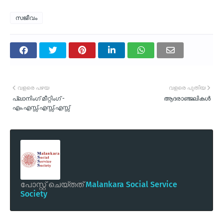
സജീവം
വളരെ പഴയ
വളരെ പുതിയ
പ്ലാനിംഗ് മീറ്റിംഗ് -
ആദരാഞ്ജലികള്‍
എം.എസ്സ്.എസ്സ്.എസ്സ്
പോസ്റ്റ് ചെയ്തത്
Malankara Social Service
Society