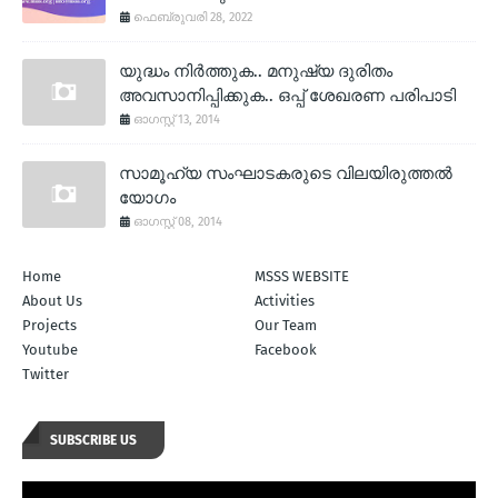
ഫെബ്രുവരി 28, 2022
യുദ്ധം നിര്‍ത്തുക.. മനുഷ്യ ദുരിതം
അവസാനിപ്പിക്കുക.. ഒപ്പ് ശേഖരണ പരിപാടി
ഓഗസ്റ്റ് 13, 2014
സാമൂഹ്യ സംഘാടകരുടെ വിലയിരുത്തല്‍
യോഗം
ഓഗസ്റ്റ് 08, 2014
Home
MSSS WEBSITE
About Us
Activities
Projects
Our Team
Youtube
Facebook
Twitter
SUBSCRIBE US