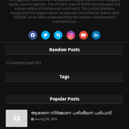
caste, creed or gender. The Project area of MSSS encompasses the
entire nation of Indian sub-continent. The United Nations
recognized the organization as Special Consultative Status with
ECOSOC since 2016 understanding the various development
interventions.
Random Posts
3/random/post-list
Tags
Popular Posts
ആഭരണ നിര്‍മ്മാണ പരിശീലന പരിപാടി
ഓഗസ്റ്റ് 02, 2014