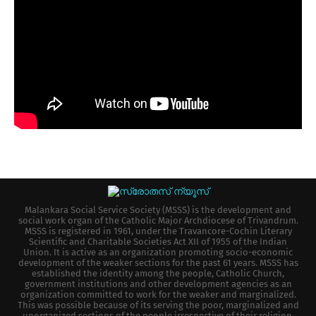
Malankara Social Service Society (MSSS) is the development and
social work organ of the Catholic Major Archdiocese of Trivandrum.
MSSS is registered in 1961, under the Travancore-Cochin Literary
Scientific and Charitable Societies Act XII of 1955 of the Indian
Union. It is active as an organization promoting socio-economic
development of the weaker sections for the past 61 years. MSSS has
established the identity among the people, Catholic Church,
government institutions and other development agencies as an
organization committed to work for the weaker and marginalized.
This was possible because of its serving the poor, marginalized and
unorganized sections of the people irrespective of their religion,