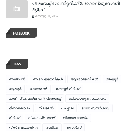
പ്രോജക്ട് മോണിറ്ററിംഗ് & ഇവാല്യുവേഷന്‍
മീറ്റിംഗ്
ഓഗസ്റ്റ് 01, 2014
FACEBOOK
TAGS
അഞ്ചല്‍
ആദരാജ്ഞലികള്‍
ആദരാഞ്ജലികള്‍
ആയൂര്‍
ആയൂർ
കൊടുമണ്‍
ക്ലസ്റ്റര്‍ മീറ്റിംഗ്
ചാരീസ് മൈഗ്രേഷന്‍ പ്രോജക്ട്
ഡി.ഡി.യു.ജി.കെ.വൈ
ദിനാഘോഷം
നിലമേല്‍
പാപ്പാല
ഭവന സന്ദര്‍ശനം
മീറ്റിംഗ്
വി.കെ.പ്രശാന്ത്
വിനോദ യാത്ര
വീല്‍ ചെയര്‍ ദിനം
സജീവം
സെന്‍സ്