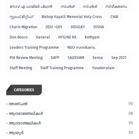
സേവ് എ ഫാമിലി പ്ലാന്‍
സ്പര്‍ശ്
സ്പർശ്
സ്വീകരണം
സ്റ്റാഫ് മീറ്റിംഗ്
Bishop Vayalil Memorial Holy Cross
CHAI
Charis Migration
DDU -GKY
DDUGKY
DISHA
Don Bosco
General
HYGINE Kit
Kottiyam
Leaders Training Programme
NGO സന്ദര്‍ശനം
PIA Review Meeting
SAFP
SAJEEVAM
Sense
Sep 2021
Staff Meeting
Staff Training Programme
Yuvakeralam
CATEGORIES
അഞ്ചല്‍
(1)
ആദരാജ്ഞലികള്‍
(2)
ആദരാഞ്ജലികള്‍
(1)
ആയൂര്‍
(1)