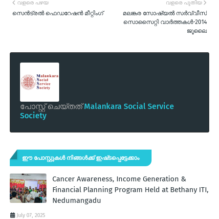
വളരെ പഴയ
വളരെ പുതിയ
സെന്‍ട്രല്‍ ഫെഡറേഷന്‍ മീറ്റിംഗ്
മലങ്കര സോഷ്യല്‍ സര്‍വ്വീസ്
സൊസൈറ്റി വാര്‍ത്തകള്‍-2014
ജൂലൈ
പോസ്റ്റ് ചെയ്തത്
Malankara Social Service
Society
ഈ പോസ്റ്റുകൾ നിങ്ങൾക്ക് ഇഷ്‌‌ടപ്പെട്ടേക്കാം
Cancer Awareness, Income Generation &
Financial Planning Program Held at Bethany ITI,
Nedumangadu
July 07, 2025